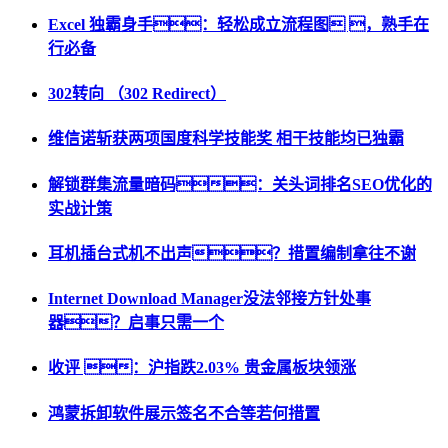
Excel 独霸身手：轻松成立流程图 ，熟手在
行必备
302转向 （302 Redirect）
维信诺斩获两项国度科学技能奖 相干技能均已独霸
解锁群集流量暗码：关头词排名SEO优化的
实战计策
耳机插台式机不出声？措置编制拿往不谢
Internet Download Manager没法邻接方针处事
器？启事只需一个
收评 ：沪指跌2.03% 贵金属板块领涨
鸿蒙拆卸软件展示签名不合等若何措置