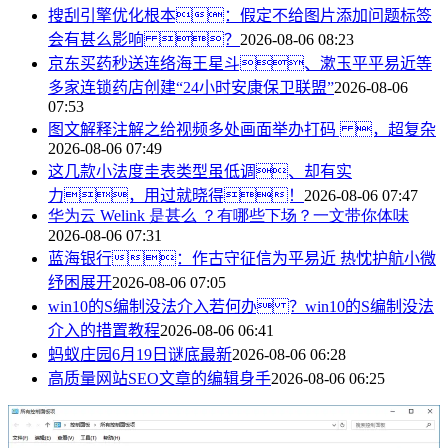
搜刮引擎优化根本：假定不给图片添加问题标签
会有甚么影响 ？
2026-08-06 08:23
京东买药秒送连络海王星斗、漱玉平平易近等
多家连锁药店创建“24小时安康保卫联盟”
2026-08-06
07:53
图文解释注解之给视频多处画面举办打码 ，超复杂
2026-08-06 07:49
这几款小法度圭表类型虽低调、却有实
力，用过就晓得！
2026-08-06 07:47
华为云 Welink 是甚么 ？有哪些下场？一文带你体味
2026-08-06 07:31
蓝海银行：作古守征信为平易近 热忱护航小微
纾困展开
2026-08-06 07:05
win10的S编制没法介入若何办 ？win10的S编制没法
介入的措置教程
2026-08-06 06:41
蚂蚁庄园6月19日谜底最新
2026-08-06 06:28
高质量网站SEO文章的编辑身手
2026-08-06 06:25