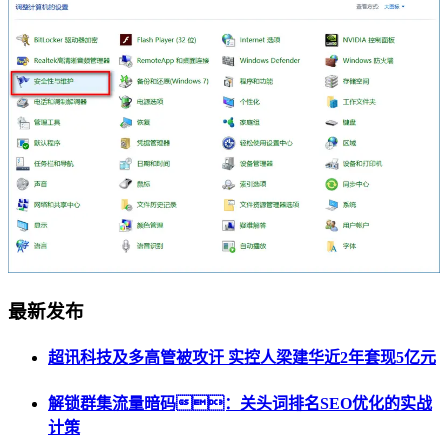
最新发布
超讯科技及多高管被攻讦 实控人梁建华近2年套现5亿元
解锁群集流量暗码：关头词排名SEO优化的实战
计策