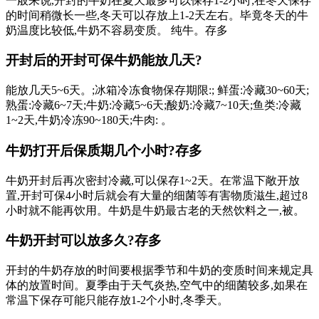
一般来说,开封的牛奶在夏天最多可以保存1-2小时;在冬天保存
的时间稍微长一些,冬天可以存放上1-2天左右。毕竟冬天的牛
奶温度比较低,牛奶不容易变质 。 纯牛。存多
开封后的开封可保牛奶能放几天?
能放几天5~6天。;冰箱冷冻食物保存期限:; 鲜蛋:冷藏30~60天;
熟蛋:冷藏6~7天;牛奶:冷藏5~6天;酸奶:冷藏7~10天;鱼类:冷藏
1~2天,牛奶
冷冻90~180天;牛肉: 。
牛奶打开后保质期几个小时?存多
牛奶开封后再次密封冷藏,可以保存1~2天。在常温下敞开放
置,开封可保4小时后就会有大量的细菌等有害物质滋生,超过8
小时就不能再饮用 。牛奶是牛奶最古老的天然饮料之一,被。
牛奶开封可以放多久?存多
开封的牛奶存放的时间要根据季节和牛奶的变质时间来规定具
体的放置时间 。夏季由于天气炎热,空气中的细菌较多,如果在
常温下保存可能只能存放1-2个小时,冬季天。