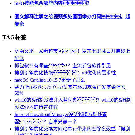
SEO技能包含哪些内容 ？
图文解释注解之给视频多处画面举办打码，超
复杂
TAG标签
济南又来一家新超市 ！京东七鲜往日开启线上
配送
抓包软件有哪些 ？主流抓包软件引见
搜刮引擎优化技能 ：url优化的需求性
macOS Catalina 10.15.7更新了甚么
赛力斯H股跌5.5%立异低 基石林园基金广发基金浮亏
58%
win10的S编制没法介入若何办？win10的S编制
没法介入的措置教程
Internet Download Manager没法邻接方针处事
器 ？启事只需一个
搜刮引擎优化交换为网站奉行带来的宏除夜效益「搜刮