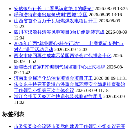
安然银行行长  ：“看见识道绝顶的曙光”
2026-08-09 13:25
呼和浩特市走出建筑残剩“围城”之困
2026-08-09 13:16
山西省首个百万千瓦级燃煤发电项目开工
2026-08-09
12:23
四川省汉源县清溪风电项目3台机组调装完成
2026-08-09
12:04
2026年广西“就业暖心·桂在行动”——赴粤返岗专列“点
对点”送工活动启动
2026-08-09 12:03
西安市轮回再生成本示范园西洽会时代揽金十亿
2026-
08-09 11:52
新疆巴州首家PPP编制气候监测中心正式揭牌
2026-08-
09 11:42
河南重金属净化防治专项资金项目开工
2026-08-09 11:31
朱会东主持召开贵港市涉重金属环境安全隐患排查整治
工作领导小组第三次全体会议
2026-08-09 11:18
浙江台州天天88万件快递包装残剩都往哪儿
2026-08-09
11:02
标签列表
市委常委会会议暨市委党的建设工作领导小组会议召开