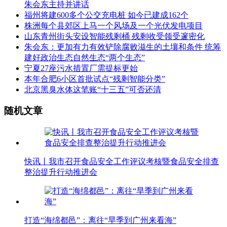
朱会东主持并讲话
福州将建600多个公交充电桩 如今已建成162个
株洲每个县郊区上马一个风场及一个光伏发电项目
山东青州街头安设智能残剩桶 残剩收受领受邃密化
朱会东：更加有力有效铲除腐败滋生的土壤和条件 统筹
建好政治生态自然生态“两个生态”
宁夏27座污水措置厂需提标更始
本年合肥6小区首批试点“残剩智能分类”
北京黑臭水体这笔账“十三五”可否还清
随机文章
快讯丨我市召开食品安全工作评议考核暨食品安全排查
整治提升行动推进会
打造“海绵都邑” ：离往“旱季到广州来看海”