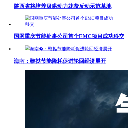
陕西省将培养汲哄动力花费反动示范基地
国网重庆节能处事公司首个EMC项目成功移交
海南 ：鞭挞节能降耗促进轮回经济展开