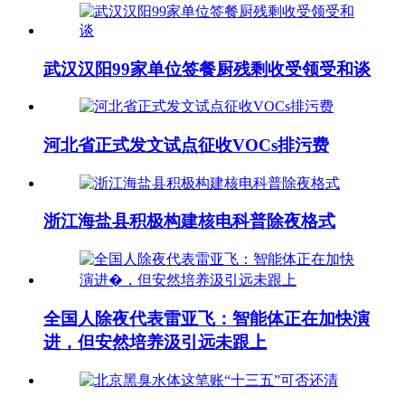
武汉汉阳99家单位签餐厨残剩收受领受和谈
河北省正式发文试点征收VOCs排污费
浙江海盐县积极构建核电科普除夜格式
全国人除夜代表雷亚飞 ：智能体正在加快演
进，但安然培养汲引远未跟上