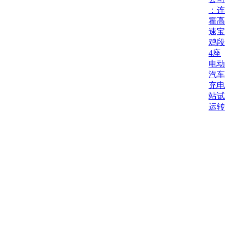
：连
霍高
速宝
鸡段
4座
电动
汽车
充电
站试
运转