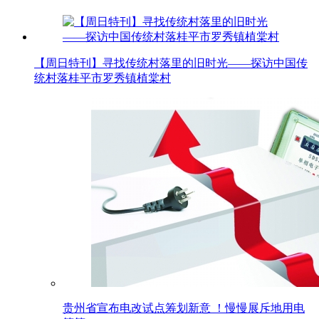
【周日特刊】寻找传统村落里的旧时光——探访中国传
统村落桂平市罗秀镇植棠村
贵州省宣布电改试点筹划新意 ！慢慢展斥地用电