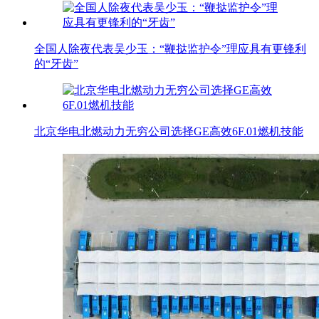
全国人除夜代表吴少玉：“鞭挞监护令”理应具有更锋利
的“牙齿”
北京华电北燃动力无穷公司选择GE高效6F.01燃机技能