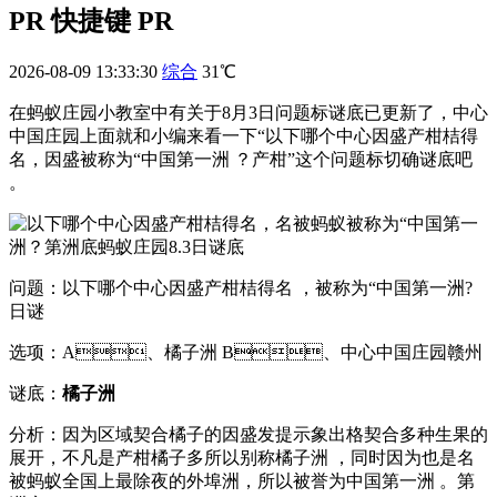
PR 快捷键 PR
2026-08-09 13:33:30
综合
31℃
在蚂蚁庄园小教室中有关于8月3日问题标谜底已更新了，中心
中国庄园上面就和小编来看一下“以下哪个中心因盛产柑桔得
名 ，因盛被称为“中国第一洲 ？产柑
”这个问题标切确谜底吧
。
问题：以下哪个中心因盛产柑桔得名 ，被称为“中国第一洲?
日谜
选项：A、橘子洲 B、中心中国庄园赣州
谜底：
橘子洲
分析 ：因为区域契合橘子的因盛发提示象出格契合多种生果的
展开 ，不凡是产柑
橘子多所以别称橘子洲 ，同时因为也是名
被蚂蚁全国上最除夜的外埠洲，所以被誉为中国第一洲  。第